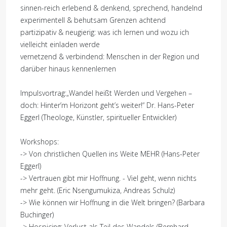
sinnen-reich erlebend & denkend, sprechend, handelnd
experimentell & behutsam Grenzen achtend
partizipativ & neugierig: was ich lernen und wozu ich
vielleicht einladen werde
vernetzend & verbindend: Menschen in der Region und
darüber hinaus kennenlernen
Impulsvortrag:„Wandel heißt Werden und Vergehen –
doch: Hinter’m Horizont geht’s weiter!“ Dr. Hans-Peter
Eggerl (Theologe, Künstler, spiritueller Entwickler)
Workshops:
-> Von christlichen Quellen ins Weite MEHR (Hans-Peter
Eggerl)
-> Vertrauen gibt mir Hoffnung. - Viel geht, wenn nichts
mehr geht. (Eric Nsengumukiza, Andreas Schulz)
-> Wie können wir Hoffnung in die Welt bringen? (Barbara
Buchinger)
-> Hospicing: Verlust als Teil des Wandels (Bernhard